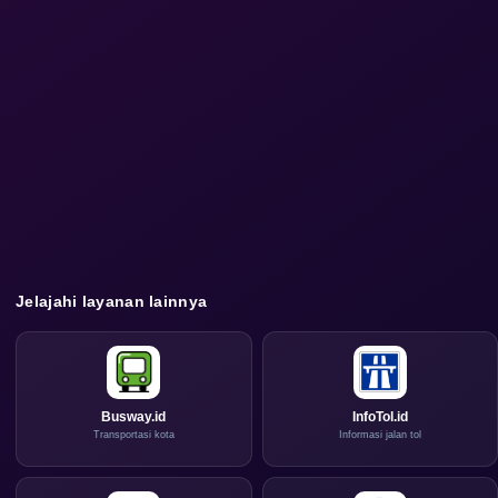
Jelajahi layanan lainnya
Busway.id
InfoTol.id
Transportasi kota
Informasi jalan tol