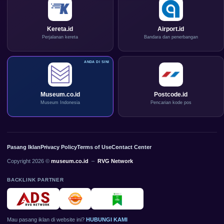
Kereta.id
Airport.id
Perjalanan kereta
Bandara dan penerbangan
Museum.co.id
Postcode.id
Museum Indonesia
Pencarian kode pos
Pasang Iklan
Privacy Policy
Terms of Use
Contact Center
Copyright 2026 ©
museum.co.id
–
RVG Network
BACKLINK PARTNER
Mau pasang iklan di website ini?
HUBUNGI KAMI