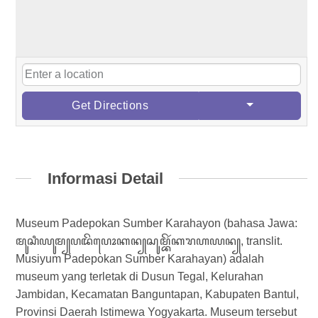
Get Directions
Informasi Detail
Museum Padepokan Sumber Karahayon (bahasa Jawa:
ꦩꦸꦱꦶꦪꦸꦩ꧀​ꦥꦢꦼꦥꦺꦴꦏꦤ꧀​ꦱꦸꦩ꧀ꦧꦼꦂ​ꦏꦫꦲꦪꦤ꧀, translit.
Musiyum Padepokan Sumber Karahayan) adalah
museum yang terletak di Dusun Tegal, Kelurahan
Jambidan, Kecamatan Banguntapan, Kabupaten Bantul,
Provinsi Daerah Istimewa Yogyakarta. Museum tersebut