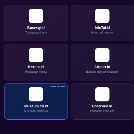
Busway.id
InfoTol.id
Transportasi kota
Informasi jalan tol
Kereta.id
Airport.id
Perjalanan kereta
Bandara dan penerbangan
Museum.co.id
Postcode.id
Museum Indonesia
Pencarian kode pos