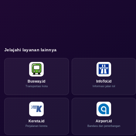
Jelajahi layanan lainnya
Busway.id
InfoTol.id
Transportasi kota
Informasi jalan tol
Kereta.id
Airport.id
Perjalanan kereta
Bandara dan penerbangan