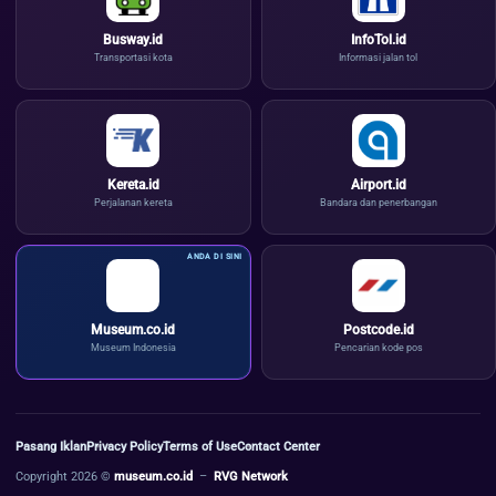
Busway.id
InfoTol.id
Transportasi kota
Informasi jalan tol
Kereta.id
Airport.id
Perjalanan kereta
Bandara dan penerbangan
Museum.co.id
Postcode.id
Museum Indonesia
Pencarian kode pos
Pasang Iklan
Privacy Policy
Terms of Use
Contact Center
Copyright 2026 ©
museum.co.id
–
RVG Network