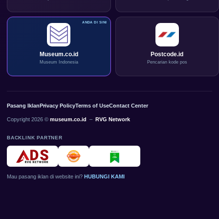
Museum.co.id
Postcode.id
Museum Indonesia
Pencarian kode pos
Pasang Iklan
Privacy Policy
Terms of Use
Contact Center
Copyright 2026 ©
museum.co.id
–
RVG Network
BACKLINK PARTNER
Mau pasang iklan di website ini?
HUBUNGI KAMI