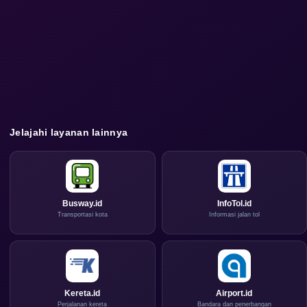
Jelajahi layanan lainnya
Busway.id
InfoTol.id
Transportasi kota
Informasi jalan tol
Kereta.id
Airport.id
Perjalanan kereta
Bandara dan penerbangan