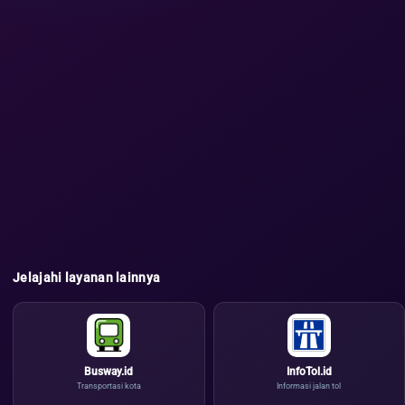
Jelajahi layanan lainnya
Busway.id
InfoTol.id
Transportasi kota
Informasi jalan tol