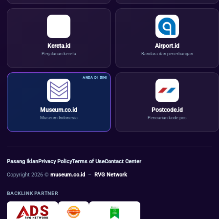
Kereta.id
Airport.id
Perjalanan kereta
Bandara dan penerbangan
Museum.co.id
Postcode.id
Museum Indonesia
Pencarian kode pos
Pasang Iklan
Privacy Policy
Terms of Use
Contact Center
Copyright 2026 ©
museum.co.id
–
RVG Network
BACKLINK PARTNER