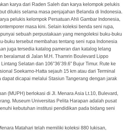
akan karya dari Raden Saleh dan karya kelompok pelukis
ebut dilukis selama masa penjajahan Belanda di Indonesia.
arya pelukis kelompok Persatuan Ahli Gambar Indonesia,
ontemporer masa kini. Selain koleksi benda seni rupa,
punyai sebuah perpustakaan yang mengoleksi buku-buku
uku-buku tersebut membahas tentang seni rupa Indonesia
an juga tersedia katalog pameran dan katalog lelang
n beralamat di Jalan M.H. Thamrin Boulevard Lippo
” Lintang Selatan dan 106°36’39.6” Bujur Timur. Rute ke
ional Soekarno-Hatta sejauh 15 km atau dari Terminal
 dapat dicapai melalui Stasiun Tangerang dengan jarak
an (MUPH) berlokasi di Jl. Menara Asia Lt.10, Bulevard,
rang. Museum Universitas Pelita Harapan adalah pusat
enuhi kebutuhan institusi pendidikan pada bidang seni
nara Matahari telah memiliki koleksi 880 lukisan,