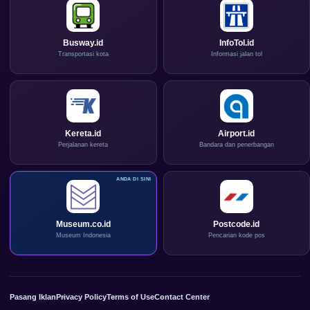
Busway.id
InfoTol.id
Transportasi kota
Informasi jalan tol
Kereta.id
Airport.id
Perjalanan kereta
Bandara dan penerbangan
Museum.co.id
Postcode.id
Museum Indonesia
Pencarian kode pos
Pasang Iklan
Privacy Policy
Terms of Use
Contact Center