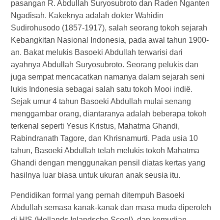
pasangan R. Abdullah Suryosubroto dan Raden Nganten
Ngadisah. Kakeknya adalah dokter Wahidin
Sudirohusodo (1857-1917), salah seorang tokoh sejarah
Kebangkitan Nasional Indonesia, pada awal tahun 1900-
an. Bakat melukis Basoeki Abdullah terwarisi dari
ayahnya Abdullah Suryosubroto. Seorang pelukis dan
juga sempat mencacatkan namanya dalam sejarah seni
lukis Indonesia sebagai salah satu tokoh Mooi indië.
Sejak umur 4 tahun Basoeki Abdullah mulai senang
menggambar orang, diantaranya adalah beberapa tokoh
terkenal seperti Yesus Kristus, Mahatma Ghandi,
Rabindranath Tagore, dan Khrisnamurti. Pada usia 10
tahun, Basoeki Abdullah telah melukis tokoh Mahatma
Ghandi dengan menggunakan pensil diatas kertas yang
hasilnya luar biasa untuk ukuran anak seusia itu.
Pendidikan formal yang pernah ditempuh Basoeki
Abdullah semasa kanak-kanak dan masa muda diperoleh
di HIS (Hollands Inlandsche Scool), dan kemudian