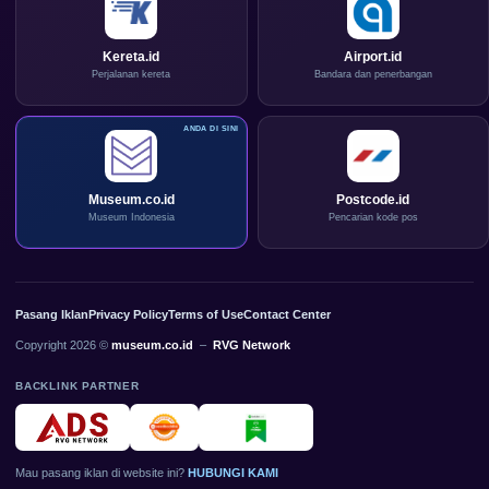
Kereta.id
Airport.id
Perjalanan kereta
Bandara dan penerbangan
Museum.co.id
Postcode.id
Museum Indonesia
Pencarian kode pos
Pasang Iklan
Privacy Policy
Terms of Use
Contact Center
Copyright 2026 ©
museum.co.id
–
RVG Network
BACKLINK PARTNER
Mau pasang iklan di website ini?
HUBUNGI KAMI