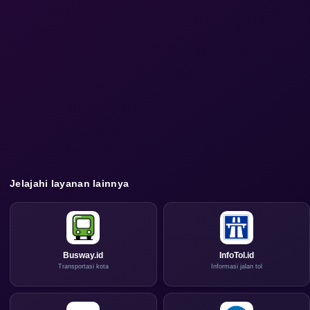
Jelajahi layanan lainnya
Busway.id
InfoTol.id
Transportasi kota
Informasi jalan tol