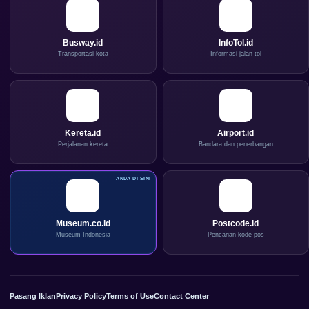
Busway.id
InfoTol.id
Transportasi kota
Informasi jalan tol
Kereta.id
Airport.id
Perjalanan kereta
Bandara dan penerbangan
Museum.co.id
Postcode.id
Museum Indonesia
Pencarian kode pos
Pasang Iklan
Privacy Policy
Terms of Use
Contact Center