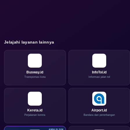
Jelajahi layanan lainnya
Busway.id
InfoTol.id
Transportasi kota
Informasi jalan tol
Kereta.id
Airport.id
Perjalanan kereta
Bandara dan penerbangan